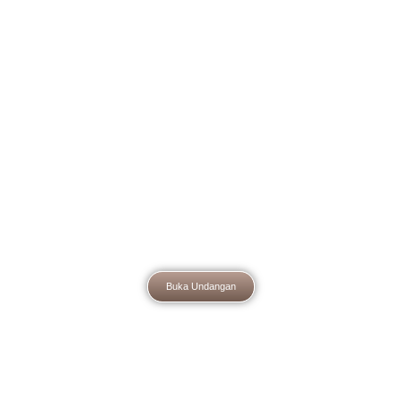
THE WEDDING OF
Habib & Adiba
Dear
Nama Tamu
Buka Undangan