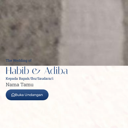
The Wedding of
Habib & Adiba
Kepada Bapak/Ibu/Saudara/i
Nama Tamu
Buka Undangan